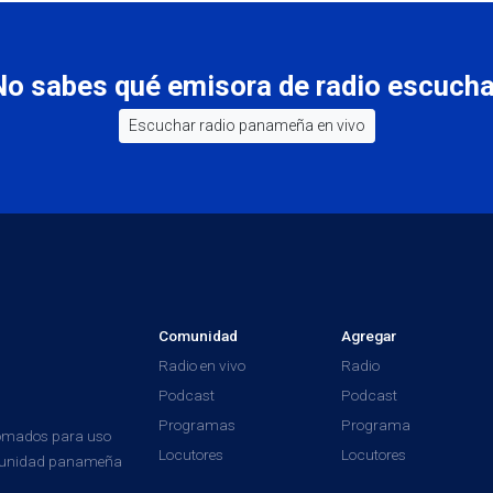
No sabes qué emisora de radio escucha
Escuchar radio panameña en vivo
Comunidad
Agregar
Radio en vivo
Radio
Podcast
Podcast
Programas
Programa
tomados para uso
Locutores
Locutores
comunidad panameña