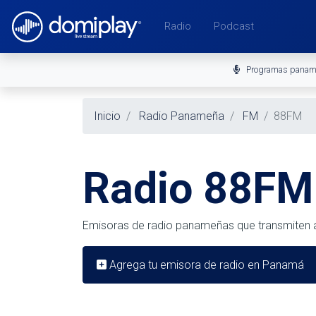
Radio
Podcast
Programas pana
Inicio
Radio Panameña
FM
88FM
Radio 88FM
Emisoras de radio panameñas que transmiten 
Agrega tu emisora de radio en Panamá