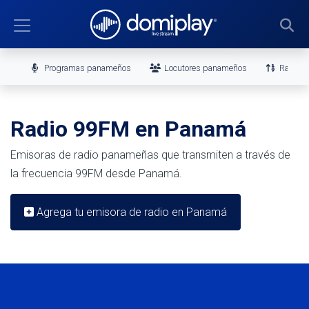
Programas panameños
Locutores panameños
Ranking
Radio 99FM en Panamá
Emisoras de radio panameñas que transmiten a través de
la frecuencia 99FM desde Panamá.
Agrega tu emisora de radio en Panamá