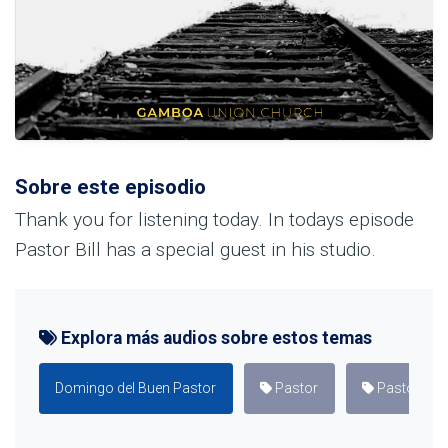
Sobre este episodio
Thank you for listening today. In todays episode
Pastor Bill has a special guest in his studio.
Explora más audios sobre estos temas
Domingo del Buen Pastor
Pastor
Pastor eva