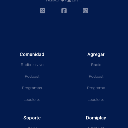
Hecho con
y
para ti.
Comunidad
Agregar
Radio en vivo
Radio
Podcast
Podcast
Programas
Programa
Locutores
Locutores
Soporte
Domiplay
DMCA
Premium