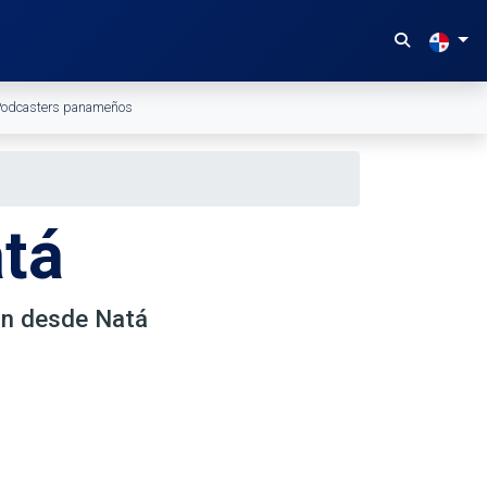
odcasters panameños
atá
ón desde Natá