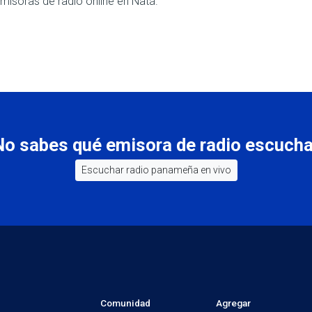
isoras de radio online en Natá.
No sabes qué emisora de radio escucha
Escuchar radio panameña en vivo
Comunidad
Agregar