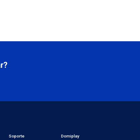
r?
Soporte
Domiplay