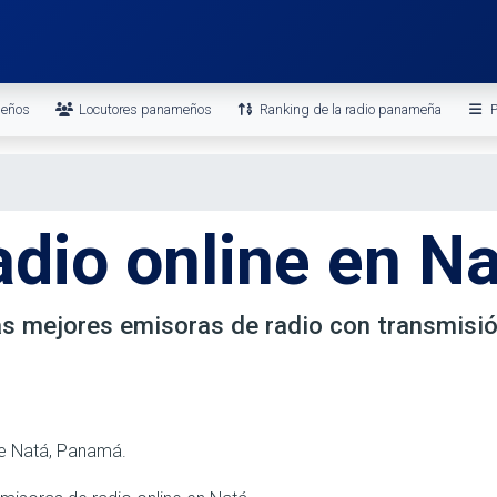
meños
Locutores panameños
Ranking de la radio panameña
P
dio online en N
las mejores emisoras de radio con transmisi
de Natá, Panamá.