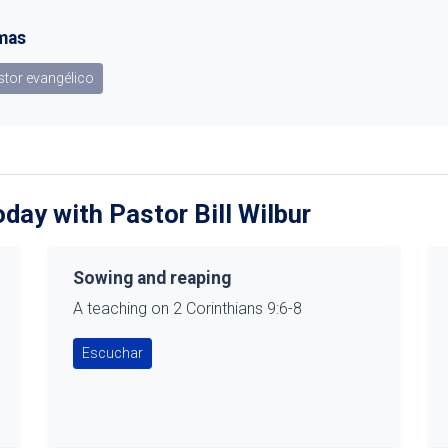
mas
tor evangélico
ay with Pastor Bill Wilbur
Sowing and reaping
A teaching on 2 Corinthians 9:6-8
Escuchar