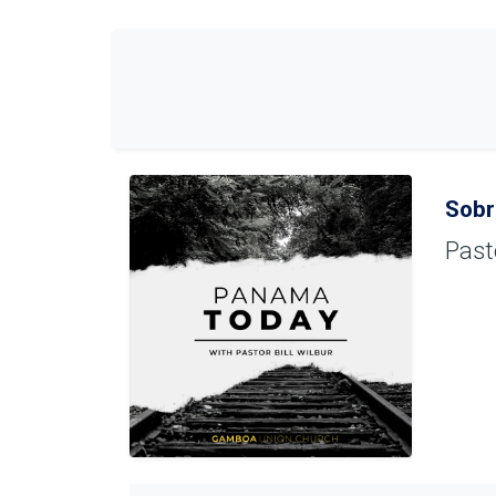
Sobr
Past