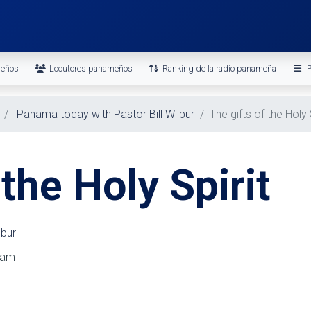
meños
Locutores panameños
Ranking de la radio panameña
P
Panama today with Pastor Bill Wilbur
The gifts of the Holy 
 the Holy Spirit
lbur
30am