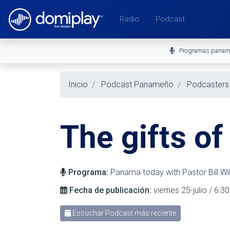
Radio
Podcast
Programas pana
Inicio
Podcast Panameño
Podcasters
The gifts of
Programa:
Panama today with Pastor Bill Wi
Fecha de publicación:
viernes 25-julio / 6:
Escuchar Podcast más reciente