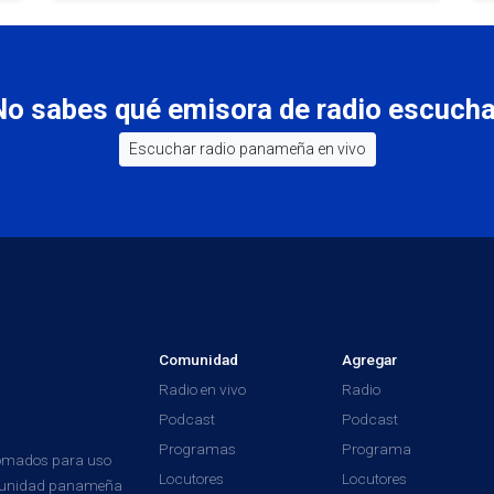
No sabes qué emisora de radio escucha
Escuchar radio panameña en vivo
Comunidad
Agregar
Radio en vivo
Radio
Podcast
Podcast
Programas
Programa
tomados para uso
Locutores
Locutores
comunidad panameña